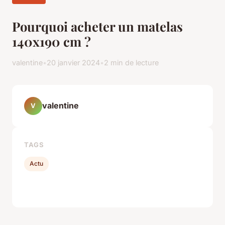
Pourquoi acheter un matelas
140x190 cm ?
valentine
•
20 janvier 2024
•
2 min de lecture
valentine
V
TAGS
Actu