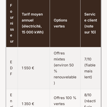
F
o
Tarif moyen
Servic
ur
annuel
Options
e client
ni
(électricité,
vertes
(note
ss
15 000 kWh)
sur 10)
e
ur
Offres
mixtes
7/10
E
(environ 50
(fiable
D
1 550 €
%
mais
F
renouvelable
lent)
)
E
8/10
Offres 100 %
n
(réacti
1 350 €
vertes
gi
f via