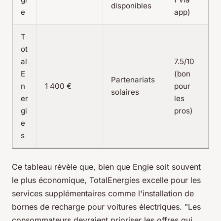
disponibles
e
app)
T
ot
al
7.5/10
E
(bon
Partenariats
n
1 400 €
pour
solaires
er
les
gi
pros)
e
s
Ce tableau révèle que, bien que Engie soit souvent
le plus économique, TotalEnergies excelle pour les
services supplémentaires comme l'installation de
bornes de recharge pour voitures électriques.
"Les
consommateurs devraient prioriser les offres qui