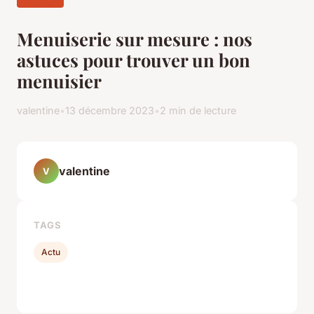
Menuiserie sur mesure : nos
astuces pour trouver un bon
menuisier
valentine
•
13 décembre 2023
•
2 min de lecture
valentine
V
TAGS
Actu