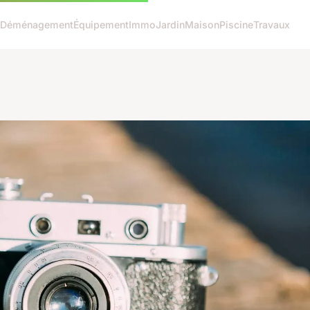
Déménagement
Équipement
Immo
Jardin
Maison
Piscine
Travaux