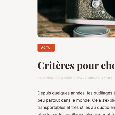
ACTU
Critères pour cho
valentine
•
22 janvier 2024
•
2 min de lecture
Depuis quelques années, les outillages é
peu partout dans le monde. Cela s’expliq
transportables et très utiles au quotidi
offerts par les outillages électroportatif