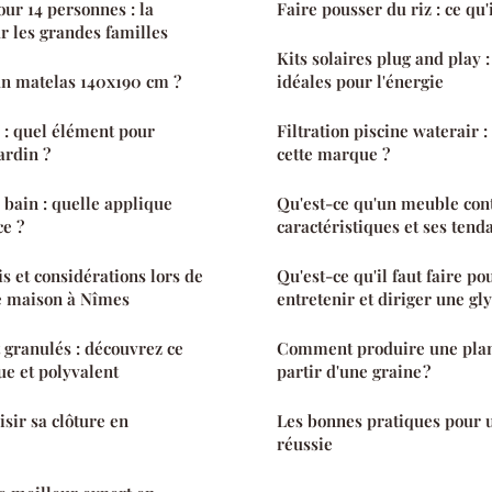
our 14 personnes : la
Faire pousser du riz : ce qu'i
ur les grandes familles
Kits solaires plug and play :
un matelas 140x190 cm ?
idéales pour l'énergie
 : quel élément pour
Filtration piscine waterair 
ardin ?
cette marque ?
 bain : quelle applique
Qu'est-ce qu'un meuble con
ce ?
caractéristiques et ses tend
s et considérations lors de
Qu'est-ce qu'il faut faire po
ne maison à Nîmes
entretenir et diriger une gly
t granulés : découvrez ce
Comment produire une plan
ue et polyvalent
partir d'une graine ?
ir sa clôture en
Les bonnes pratiques pour 
réussie