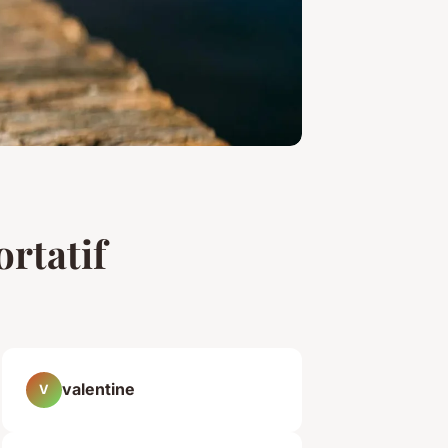
ortatif
valentine
V