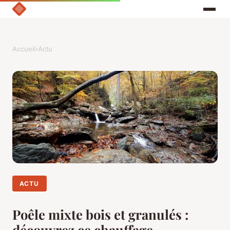
Accueil
›
Actu
ACTU
Poêle mixte bois et granulés :
découvrez ce chauffage