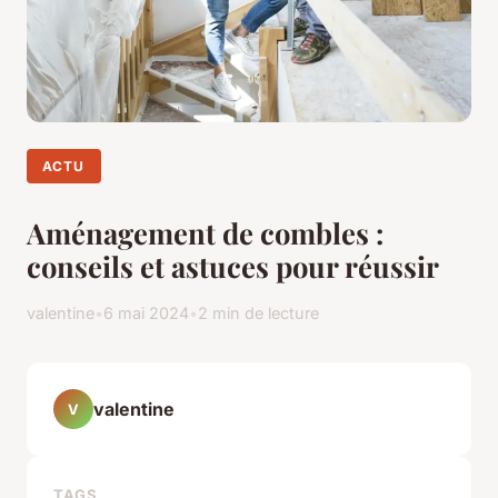
ACTU
Aménagement de combles :
conseils et astuces pour réussir
valentine
•
6 mai 2024
•
2 min de lecture
valentine
V
TAGS