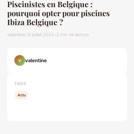
Piscinistes en Belgique :
pourquoi opter pour piscines
Ibiza Belgique ?
valentine
•
9 juillet 2024
•
2 min de lecture
valentine
V
TAGS
Actu