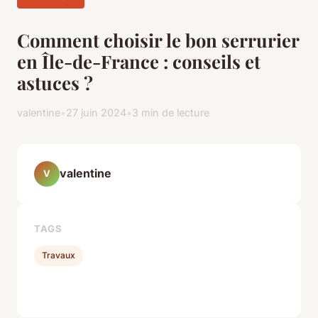
Comment choisir le bon serrurier
en Île-de-France : conseils et
astuces ?
valentine
•
27 juin 2024
•
3 min de lecture
valentine
V
TAGS
Travaux