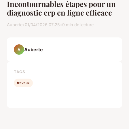
Incontournables étapes pour un
diagnostic erp en ligne efficace
Auberte
•
01/04/2026 07:25
•
9 min de lecture
Auberte
A
TAGS
travaux