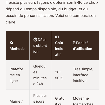
Il existe plusieurs façons d’obtenir son ERP. Le choix
dépend du temps disponible, du budget, et du
besoin de personnalisation. Voici une comparaison
claire :
💶
⏱ Délai
🔄
Coût
🖱 Facilité
d’obtent
Méthode
indic
d’utilisation
ion
atif
Quelqu
Platefor
Très simple,
es
30-
me en
interface
minutes
50 €
ligne
intuitive
à 24h
Plusieur
Gratu
Moyenne
Mairie /
s jours
it ou
(démarches