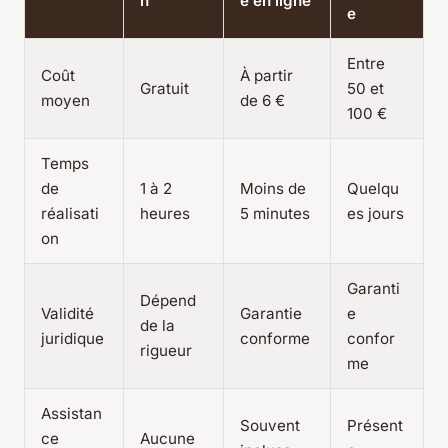
n
e en ligne
e
Entre
Coût
À partir
Gratuit
50 et
moyen
de 6 €
100 €
Temps
de
1 à 2
Moins de
Quelqu
réalisati
heures
5 minutes
es jours
on
Garanti
Dépend
Validité
Garantie
e
de la
juridique
conforme
confor
rigueur
me
Assistan
Souvent
Présent
ce
Aucune