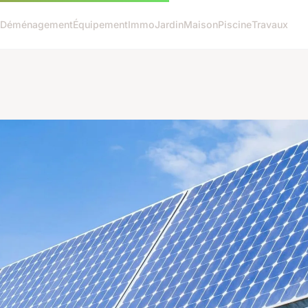
Déménagement
Équipement
Immo
Jardin
Maison
Piscine
Travaux