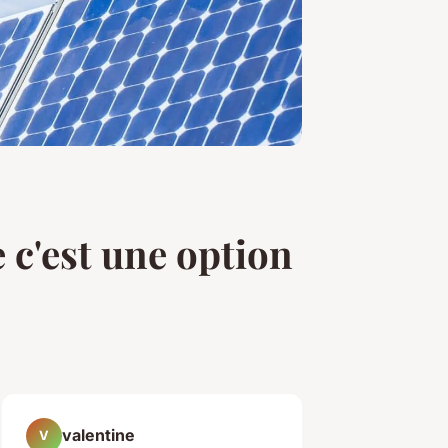
 c'est une option
valentine
V